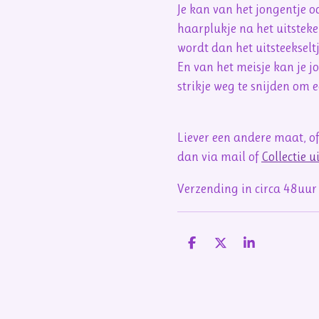
Je kan van het jongentje 
haarplukje na het uitsteke
wordt dan het uitsteekseltj
En van het meisje kan je 
strikje weg te snijden om 
Liever een andere maat, of
dan via mail of
Collectie 
Verzending in circa 48uur
D
D
S
e
e
h
l
e
a
e
l
r
n
e