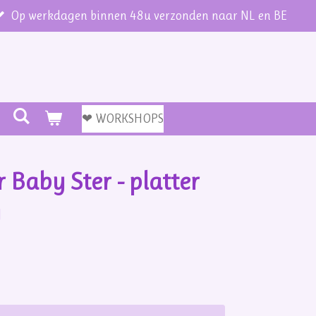
Op werkdagen binnen 48u verzonden naar NL en BE
❤ WORKSHOPS
 Baby Ster - platter
g