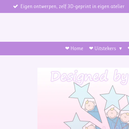
Ga
Eigen ontwerpen, zelf 3D-geprint in eigen atelier
direct
naar
de
hoofdinhoud
❤ Home
❤ Uitstekers