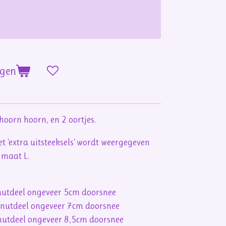
agen
oorn hoorn, en 2 oortjes.
 'extra uitsteeksels' wordt weergegeven
 maat L.
onutdeel
ongeveer
5cm doorsnee
onutdeel
ongeveer
7cm doorsnee
onutdeel
ongeveer
8,5cm doorsnee