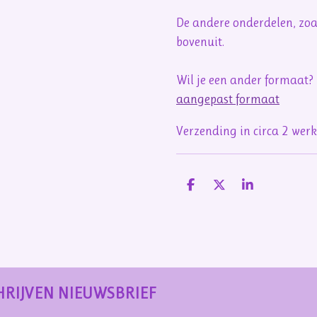
De andere onderdelen, zoal
bovenuit.
Wil je een ander formaat?
aangepast formaat
Verzending in circa 2 we
D
D
S
e
e
h
l
e
a
e
l
r
n
e
HRIJVEN NIEUWSBRIEF