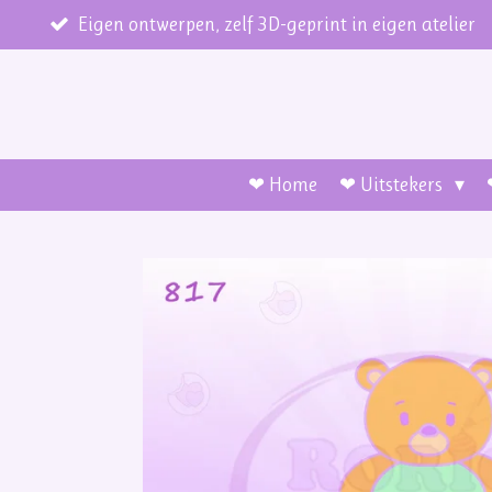
Ga
Eigen ontwerpen, zelf 3D-geprint in eigen atelier
direct
naar
de
hoofdinhoud
❤ Home
❤ Uitstekers