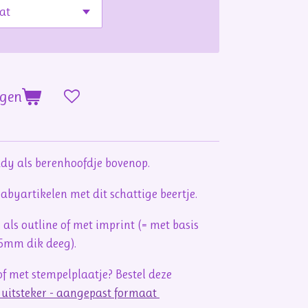
agen
ddy als berenhoofdje bovenop.
byartikelen met dit schattige beertje.
 als outline of met imprint (= met basis
 5mm dik deeg).
f met stempelplaatje? Bestel deze
e uitsteker - aangepast formaat