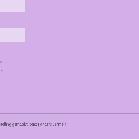
gen
gen
stelling gemaakt, tenzij anders vermeld.