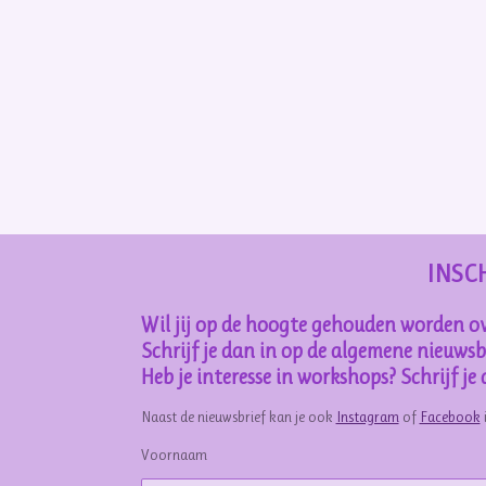
INSC
Wil jij op de hoogte gehouden worden ov
Schrijf je dan in op de algemene nieuwsbr
Heb je interesse in workshops? Schrijf j
Naast de nieuwsbrief kan je ook
Instagram
of
Facebook
Voornaam