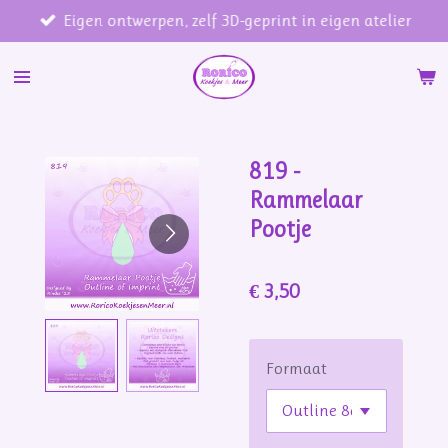
Eigen ontwerpen, zelf 3D-geprint in eigen atelier
Ga
direct
naar
de
hoofdinhoud
819 -
Rammelaar
Pootje
€ 3,50
Formaat