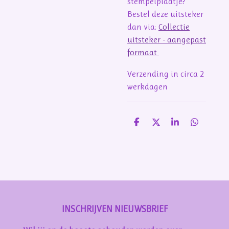
stempelplaatje?
Bestel deze uitsteker
dan via:
Collectie
uitsteker - aangepast
formaat
Verzending in circa 2
werkdagen
D
D
S
D
e
e
h
e
l
e
a
l
e
l
r
e
n
e
n
INSCHRIJVEN NIEUWSBRIEF