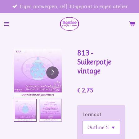
Eigen ontwerpen, zelf 3D-geprint in eigen atelier
Ga
direct
naar
de
hoofdinhoud
813 -
Suikerpotje
vintage
€ 2,75
Formaat