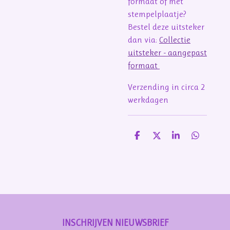
formaat of met
stempelplaatje?
Bestel deze uitsteker
dan via:
Collectie
uitsteker - aangepast
formaat
Verzending in circa 2
werkdagen
D
D
S
D
e
e
h
e
l
e
a
l
e
l
r
e
n
e
n
INSCHRIJVEN NIEUWSBRIEF