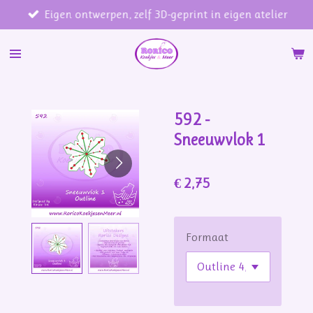
Eigen ontwerpen, zelf 3D-geprint in eigen atelier
Ga
direct
naar
de
hoofdinhoud
592 -
Sneeuwvlok 1
€ 2,75
Formaat