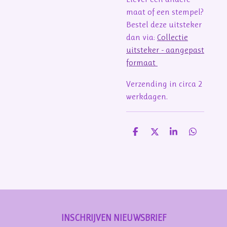
maat of een stempel?
Bestel deze uitsteker
dan via:
Collectie
uitsteker - aangepast
formaat
Verzending in circa 2
werkdagen.
D
D
S
D
e
e
h
e
l
e
a
l
e
l
r
e
n
e
n
INSCHRIJVEN NIEUWSBRIEF