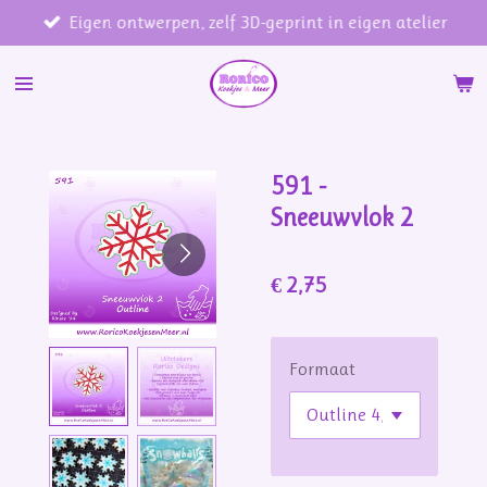
Eigen ontwerpen, zelf 3D-geprint in eigen atelier
Ga
direct
naar
de
hoofdinhoud
591 -
Sneeuwvlok 2
€ 2,75
Formaat