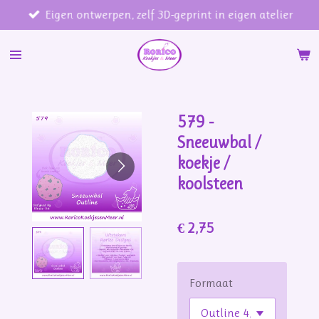
Eigen ontwerpen, zelf 3D-geprint in eigen atelier
Ga
direct
naar
de
hoofdinhoud
579 -
Sneeuwbal /
koekje /
koolsteen
€ 2,75
Formaat