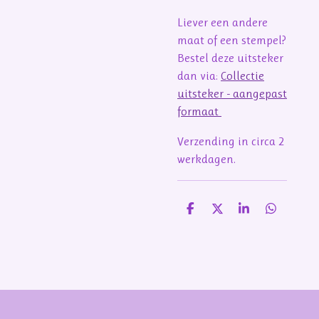
Liever een andere
maat of een stempel?
Bestel deze uitsteker
dan via:
Collectie
uitsteker - aangepast
formaat
Verzending in circa 2
werkdagen.
D
D
S
D
e
e
h
e
l
e
a
l
e
l
r
e
n
e
n