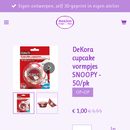
Eigen ontwerpen, zelf 3D-geprint in eigen atelier
Ga
direct
naar
de
hoofdinhoud
DeKora
cupcake
vormpjes
SNOOPY -
50/pk
OP=OP
€ 1,00
€ 5,95
In