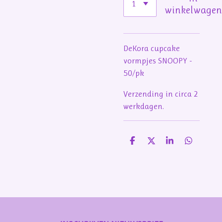
winkelwage
DeKora cupcake
vormpjes SNOOPY -
50/pk
Verzending in circa 2
werkdagen.
D
D
S
D
e
e
h
e
l
e
a
l
e
l
r
e
n
e
n