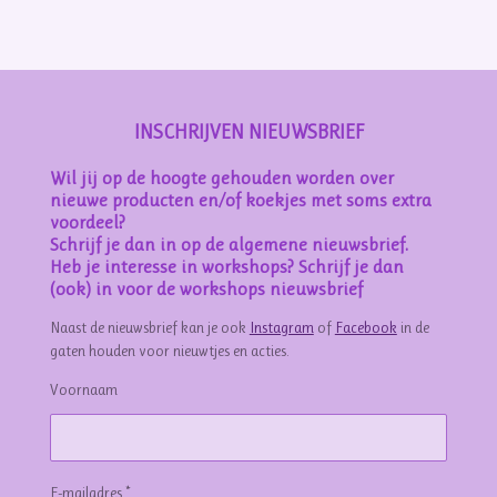
e
l
r
e
n
e
n
INSCHRIJVEN NIEUWSBRIEF
Wil jij op de hoogte gehouden worden over
nieuwe producten en/of koekjes met soms extra
voordeel?
Schrijf je dan in op de algemene nieuwsbrief.
Heb je interesse in workshops? Schrijf je dan
(ook) in voor de workshops nieuwsbrief
Naast de nieuwsbrief kan je ook
Instagram
of
Facebook
in de
gaten houden voor nieuwtjes en acties.
Voornaam
E-mailadres *