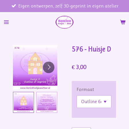
Eigen ontwerpen, zelf 3D-geprint in eigen atelier
Ga
direct
naar
de
hoofdinhoud
576 - Huisje D
€ 3,00
Formaat