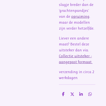
slagje breder dan de
'grachtenpandjes'
van de
opruiming
.
maar de modellen
zijn verder hetzelfde.
Liever een andere
maat? Bestel deze
uitsteker dan via:
Collectie uitsteker -
aangepast formaat
verzending in circa 2
werkdagen
D
D
S
D
e
e
h
e
l
e
a
l