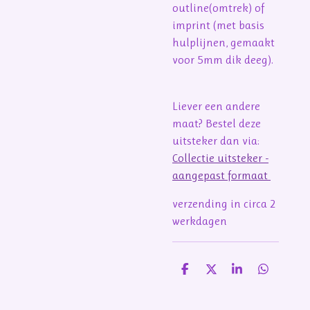
outline(omtrek) of
imprint (met basis
hulplijnen, gemaakt
voor 5mm dik deeg).
Liever een andere
maat? Bestel deze
uitsteker dan via:
Collectie uitsteker -
aangepast formaat
verzending in circa 2
werkdagen
D
D
S
D
e
e
h
e
l
e
a
l
e
l
r
e