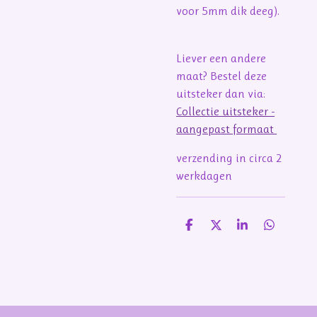
voor 5mm dik deeg).
Liever een andere
maat? Bestel deze
uitsteker dan via:
Collectie uitsteker -
aangepast formaat
verzending in circa 2
werkdagen
D
D
S
D
e
e
h
e
l
e
a
l
e
l
r
e
n
e
n