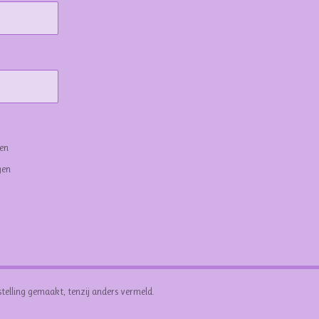
gen
gen
stelling gemaakt, tenzij anders vermeld.