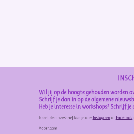
INSC
Wil jij op de hoogte gehouden worden ov
Schrijf je dan in op de algemene nieuwsbr
Heb je interesse in workshops? Schrijf j
Naast de nieuwsbrief kan je ook
Instagram
of
Facebook
Voornaam