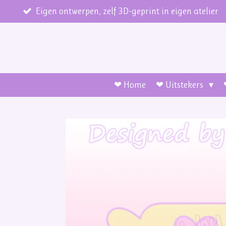
Ga
Eigen ontwerpen, zelf 3D-geprint in eigen atelier
direct
naar
de
hoofdinhoud
❤ Home
❤ Uitstekers