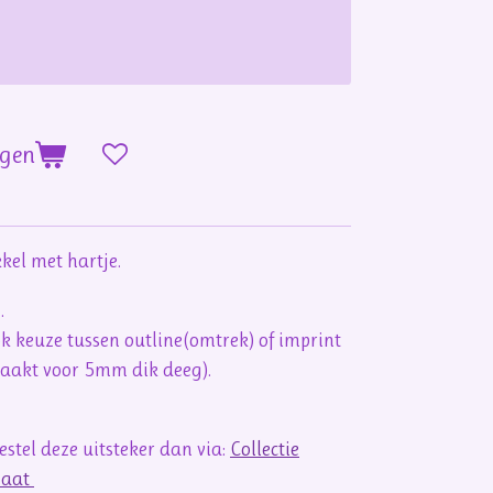
agen
kel met hartje.
n.
ook keuze tussen outline(omtrek) of imprint
maakt voor 5mm dik deeg).
stel deze uitsteker dan via:
Collectie
maat