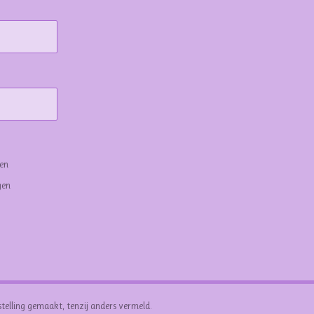
gen
gen
stelling gemaakt, tenzij anders vermeld.