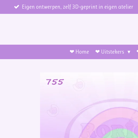
Ga
Eigen ontwerpen, zelf 3D-geprint in eigen atelier
direct
naar
de
hoofdinhoud
❤ Home
❤ Uitstekers