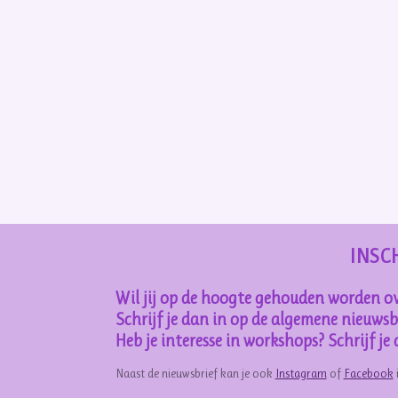
INSC
Wil jij op de hoogte gehouden worden ov
Schrijf je dan in op de algemene nieuwsbr
Heb je interesse in workshops? Schrijf j
Naast de nieuwsbrief kan je ook
Instagram
of
Facebook