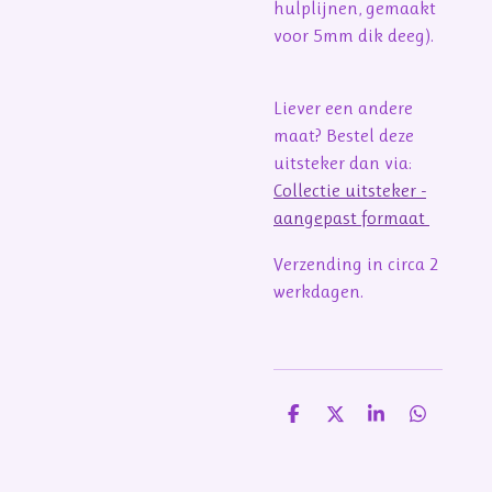
hulplijnen, gemaakt
voor 5mm dik deeg).
Liever een andere
maat? Bestel deze
uitsteker dan via:
Collectie uitsteker -
aangepast formaat
Verzending in circa 2
werkdagen.
D
D
S
D
e
e
h
e
l
e
a
l
e
l
r
e