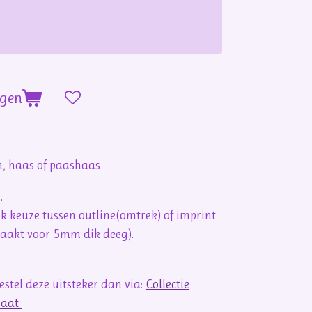
agen
n, haas of paashaas
n.
ook keuze tussen outline(omtrek) of imprint
maakt voor 5mm dik deeg).
stel deze uitsteker dan via:
Collectie
maat