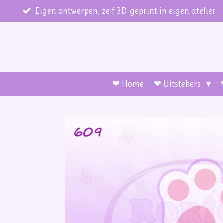
Ga
Eigen ontwerpen, zelf 3D-geprint in eigen atelier
direct
naar
de
hoofdinhoud
❤ Home
❤ Uitstekers