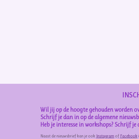
INSC
Wil jij op de hoogte gehouden worden ov
Schrijf je dan in op de algemene nieuwsbr
Heb je interesse in workshops? Schrijf j
Naast de nieuwsbrief kan je ook
Instagram
of
Facebook