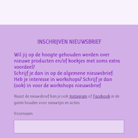
l
e
a
l
e
l
r
e
n
e
n
INSCHRIJVEN NIEUWSBRIEF
Wil jij op de hoogte gehouden worden over
nieuwe producten en/of koekjes met soms extra
voordeel?
Schrijf je dan in op de algemene nieuwsbrief.
Heb je interesse in workshops? Schrijf je dan
(ook) in voor de workshops nieuwsbrief
Naast de nieuwsbrief kan je ook
Instagram
of
Facebook
in de
gaten houden voor nieuwtjes en acties.
Voornaam