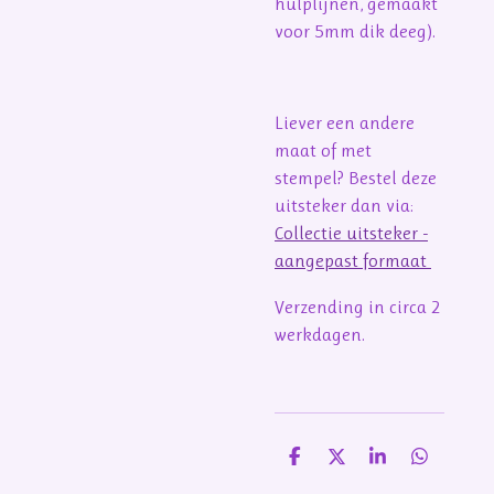
hulplijnen, gemaakt
voor 5mm dik deeg).
Liever een andere
maat of met
stempel? Bestel deze
uitsteker dan via:
Collectie uitsteker -
aangepast formaat
Verzending in circa 2
werkdagen.
D
D
S
D
e
e
h
e