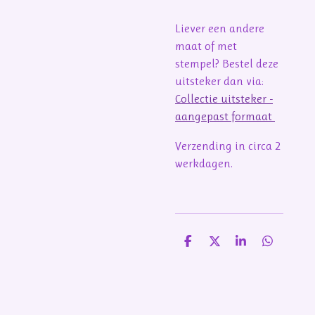
Liever een andere
maat of met
stempel? Bestel deze
uitsteker dan via:
Collectie uitsteker -
aangepast formaat
Verzending in circa 2
werkdagen.
D
D
S
D
e
e
h
e
l
e
a
l
e
l
r
e
n
e
n