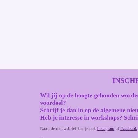
INSCH
Wil jij op de hoogte gehouden worde
voordeel?
Schrijf je dan in op de algemene nie
Heb je interesse in workshops? Schri
Naast de nieuwsbrief kan je ook
Instagram
of
Facebook