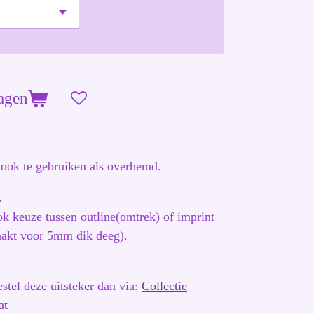
agen
t, ook te gebruiken als overhemd.
n.
ook keuze tussen outline(omtrek) of imprint
maakt voor 5mm dik deeg).
stel deze uitsteker dan via:
Collectie
aat