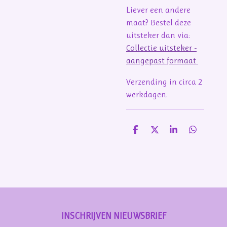
Liever een andere
maat? Bestel deze
uitsteker dan via:
Collectie uitsteker -
aangepast formaat
Verzending in circa 2
werkdagen.
D
D
S
D
e
e
h
e
l
e
a
l
e
l
r
e
n
e
n
INSCHRIJVEN NIEUWSBRIEF