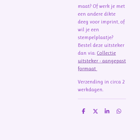
maat? Of werk je met
een andere dikte
deeg voor imprint, of
wil je een
stempelplaatje?
Bestel deze uitsteker
dan via:
Collectie
uitsteker - aangepast
formaat
Verzending in circa 2
werkdagen.
D
D
S
D
e
e
h
e
l
e
a
l
e
l
r
e
n
e
n