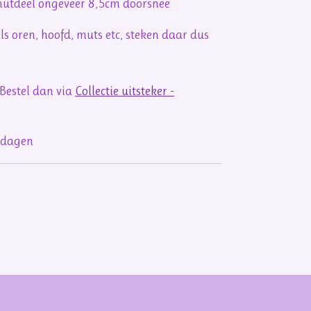
onutdeel
ongeveer
8,5cm doorsnee
s oren, hoofd, muts etc, steken daar dus
 Bestel dan via
Collectie uitsteker -
rkdagen