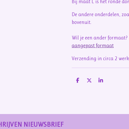
Bij maat L is het ronde d
De andere onderdelen, zoal
bovenuit.
Wil je een ander formaat?
aangepast formaat
Verzending in circa 2 we
D
D
S
e
e
h
l
e
a
e
l
r
n
e
HRIJVEN NIEUWSBRIEF