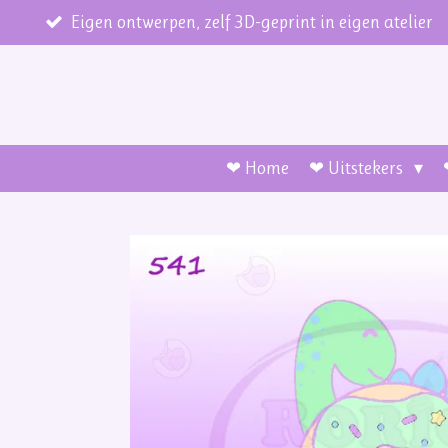
Ga
Eigen ontwerpen, zelf 3D-geprint in eigen atelier
direct
naar
de
hoofdinhoud
❤ Home
❤ Uitstekers