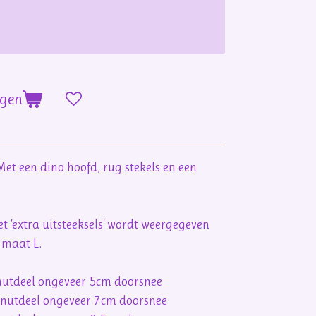
agen
Met een dino hoofd, rug stekels en een
 'extra uitsteeksels' wordt weergegeven
 maat L.
onutdeel
ongeveer
5cm doorsnee
onutdeel
ongeveer
7cm doorsnee