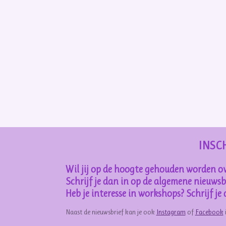
INSC
Wil jij op de hoogte gehouden worden ov
Schrijf je dan in op de algemene nieuwsbr
Heb je interesse in workshops? Schrijf j
Naast de nieuwsbrief kan je ook
Instagram
of
Facebook