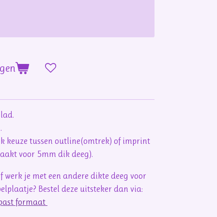
agen
blad.
n.
ook keuze tussen outline(omtrek) of imprint
maakt voor 5mm dik deeg).
f werk je met een andere dikte deeg voor
pelplaatje? Bestel deze uitsteker dan via:
epast formaat