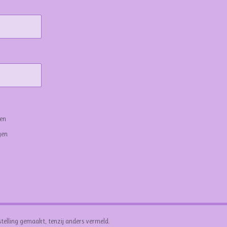
gen
gen
stelling gemaakt, tenzij anders vermeld.