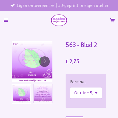
Eigen ontwerpen, zelf 3D-geprint in eigen atelier
Ga
direct
naar
de
hoofdinhoud
563 - Blad 2
€ 2,75
Formaat