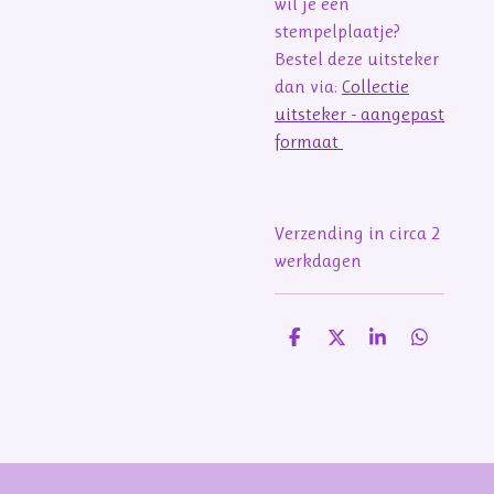
wil je een
stempelplaatje?
Bestel deze uitsteker
dan via:
Collectie
uitsteker - aangepast
formaat
Verzending in circa 2
werkdagen
D
D
S
D
e
e
h
e
l
e
a
l
e
l
r
e
n
e
n