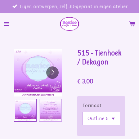
Eigen ontwerpen, zelf 3D-geprint in eigen atelier
Ga
direct
naar
de
hoofdinhoud
515 - Tienhoek
/ Dekagon
€ 3,00
Formaat