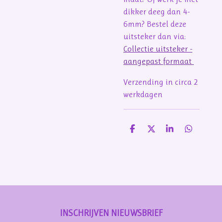
dikker deeg dan 4-
6mm? Bestel deze
uitsteker dan via:
Collectie uitsteker -
aangepast formaat
Verzending in circa 2
werkdagen
D
D
S
D
e
e
h
e
l
e
a
l
e
l
r
e
n
e
n
INSCHRIJVEN NIEUWSBRIEF