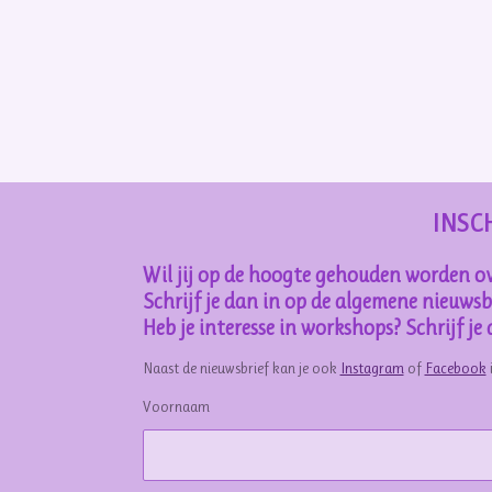
INSC
Wil jij op de hoogte gehouden worden ov
Schrijf je dan in op de algemene nieuwsbr
Heb je interesse in workshops? Schrijf j
Naast de nieuwsbrief kan je ook
Instagram
of
Facebook
Voornaam