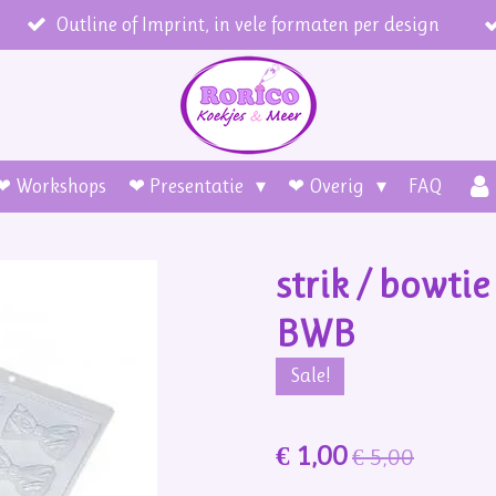
Outline of Imprint, in vele formaten per design
❤ Workshops
❤ Presentatie
❤ Overig
FAQ
strik / bowti
BWB
Sale!
€ 1,00
€ 5,00