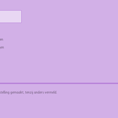
gen
gen
stelling gemaakt, tenzij anders vermeld.