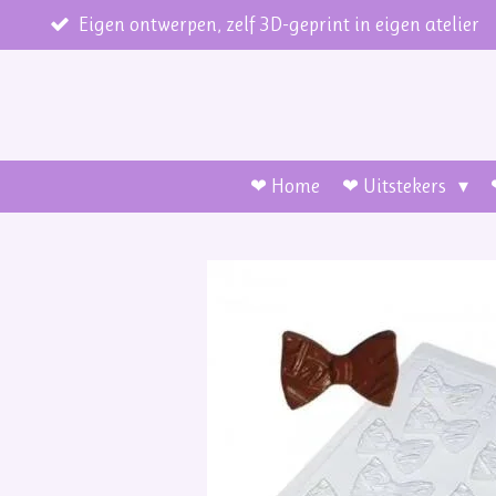
Ga
Eigen ontwerpen, zelf 3D-geprint in eigen atelier
direct
naar
de
hoofdinhoud
❤ Home
❤ Uitstekers