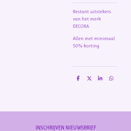
Restant uitstekers
van het merk
DECORA
Allen met minimaal
50% korting
D
D
S
D
e
e
h
e
l
e
a
l
e
l
r
e
n
e
n
INSCHRIJVEN NIEUWSBRIEF