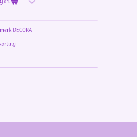
agen
et merk DECORA
korting