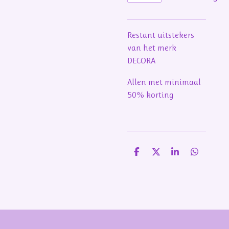
Restant uitstekers
van het merk
DECORA
Allen met minimaal
50% korting
D
D
S
D
e
e
h
e
l
e
a
l
e
l
r
e
n
e
n