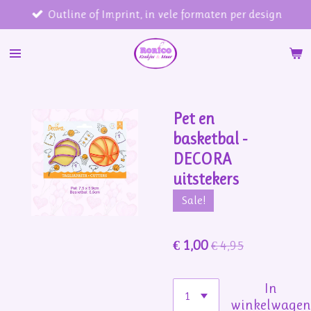
Outline of Imprint, in vele formaten per design
Ga
direct
naar
de
hoofdinhoud
Pet en
basketbal -
DECORA
uitstekers
Sale!
€ 1,00
€ 4,95
In
winkelwage